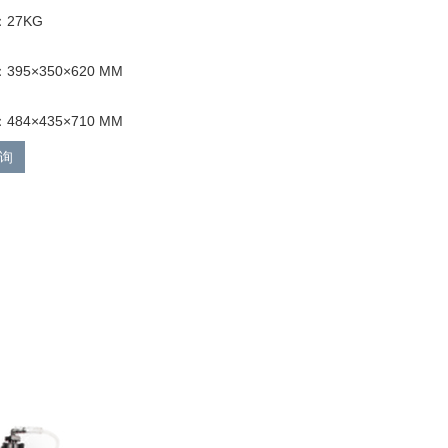
27KG
95×350×620 MM
84×435×710 MM
询